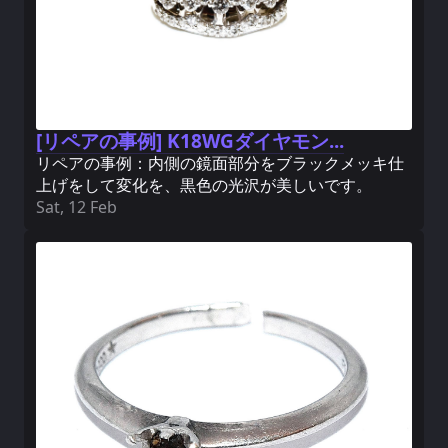
[リペアの事例] K18WGダイヤモン...
リペアの事例：内側の鏡面部分をブラックメッキ仕
上げをして変化を、黒色の光沢が美しいです。
Sat, 12 Feb